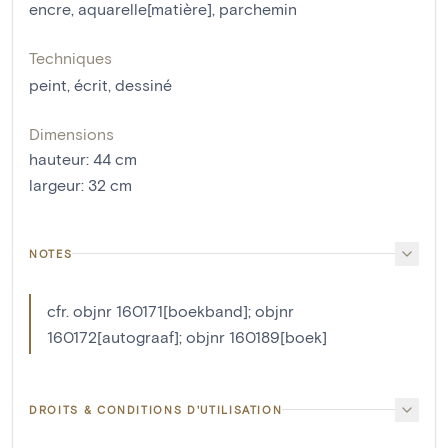
encre
,
aquarelle[matière]
,
parchemin
Techniques
peint
,
écrit
,
dessiné
Dimensions
hauteur
:
44
cm
largeur
:
32
cm
NOTES
cfr. objnr 160171[boekband]; objnr
160172[autograaf]; objnr 160189[boek]
DROITS & CONDITIONS D'UTILISATION