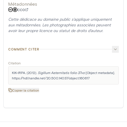
Métadonnées
CC0
Cette dédicace au domaine public s'applique uniquement
aux métadonnées. Les photographies associées peuvent
avoir leur propre licence ou statut de droits d'auteur.
COMMENT CITER
Citation
KIK-IRPA. (2012). 
Sigillum Aeternitatis folio 37vo
 [Object metadata]. 
https://hdl.handle.net/20.500.14037/object.160617
Copier la citation