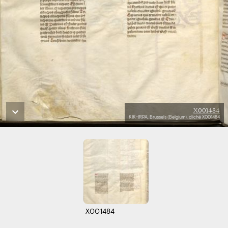
X001484
KIK-IRPA, Brussels (Belgium), cliché X001484
X001484