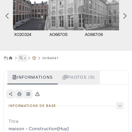
X020324
A066705
A066706
A066
˅
10154047
INFORMATIONS
PHOTOS (5)
INFORMATIONS DE BASE
Titre
maison - Construction[Huy]