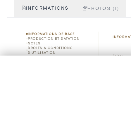
INFORMATIONS
PHOTOS (1)
INFORMATIONS DE BASE
INFORMA
PRODUCTION ET DATATION
NOTES
DROITS & CONDITIONS
D'UTILISATION
Titre
COMMENT CITER
0/50 photos
SÉLECTION À COMPARER
Numéro 
Alignez vos images pour les comparer côte à cô
Vous pouvez rouvrir cette sélection à tout moment via « 
Instituti
Votre sélection à comparer es
Lieu
Emplace
Tout effacer
Adresse