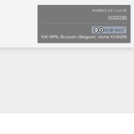
NUMÉRO DE CLICHÉ
X018286
CC BY 4.0
KIK-IRPA, Brussels (Belgium), cliché X018286