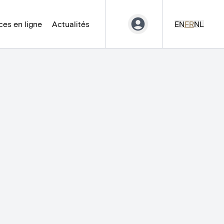
es en ligne
Actualités
EN
FR
NL