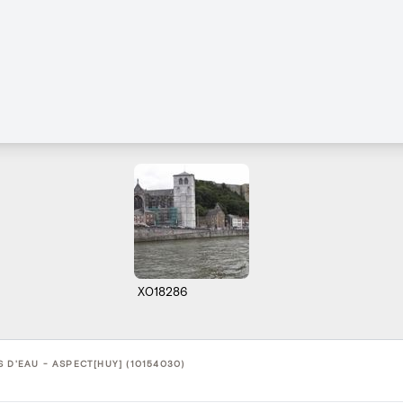
X018286
 D'EAU - ASPECT[HUY] (10154030)