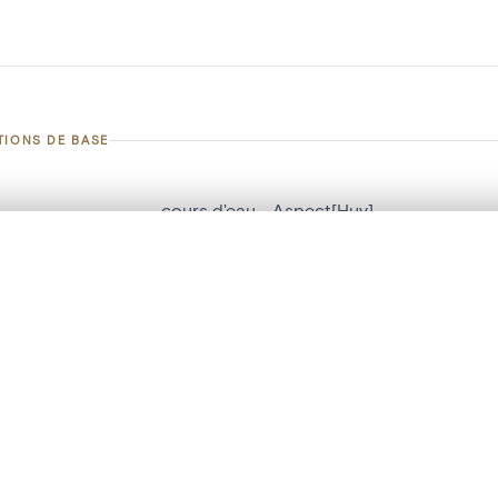
TIONS DE BASE
cours d'eau - Aspect[Huy]
d'objet
10154030
te, en superposition ou avec un rideau coulissant — avec zoom et dép
Ma sélection » dans le menu.
on
Aspect[Huy]
t vide. Ajoutez des photos depuis les résultats de recherche ou les p
Huy[localité]
ment /
Rive droite de la Meuse
: