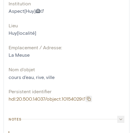
Institution
Aspect[Huy]
Lieu
Huy[localité]
Emplacement / Adresse:
La Meuse
Nom d'objet
cours d'eau
,
rive
,
ville
Persistent identifier
hdl:20.500.14037/object.10154029
NOTES