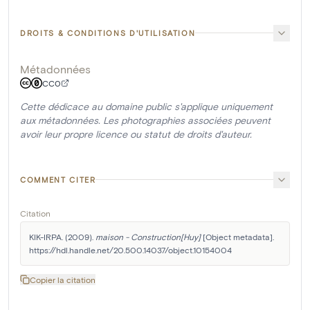
DROITS & CONDITIONS D'UTILISATION
Métadonnées
CC0
Cette dédicace au domaine public s'applique uniquement
aux métadonnées. Les photographies associées peuvent
avoir leur propre licence ou statut de droits d'auteur.
COMMENT CITER
Citation
KIK-IRPA. (2009). 
maison - Construction[Huy]
 [Object metadata]. 
https://hdl.handle.net/20.500.14037/object.10154004
Copier la citation