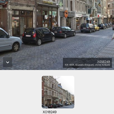
X018249
KIK-IRPA, Brussels (Belgium), cliché X018249
X018249