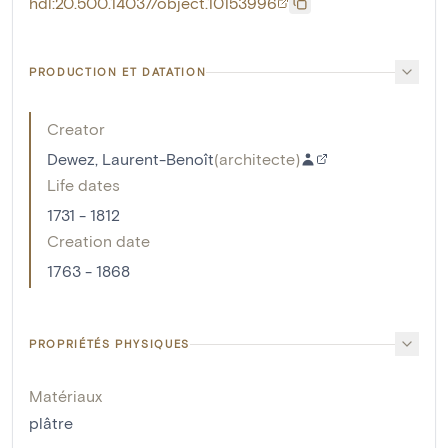
hdl:20.500.14037/object.10153996
PRODUCTION ET DATATION
Creator
Dewez, Laurent-Benoît
(
architecte
)
Life dates
1731 - 1812
Creation date
1763 - 1868
PROPRIÉTÉS PHYSIQUES
Matériaux
plâtre