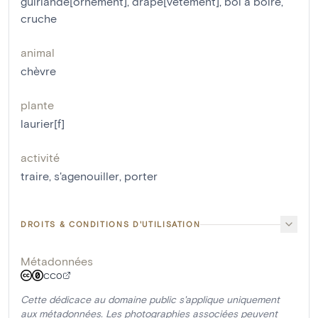
guirlande[ornement]
,
drapé[vêtement]
,
bol à boire
,
cruche
animal
chèvre
plante
laurier[f]
activité
traire
,
s'agenouiller
,
porter
DROITS & CONDITIONS D'UTILISATION
Métadonnées
CC0
Cette dédicace au domaine public s'applique uniquement
aux métadonnées. Les photographies associées peuvent