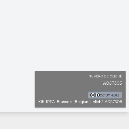
NUMÉRO DE CLICHÉ
A057305
CC BY 4.0
KIK-IRPA, Brussels (Belgium), cliché A057305