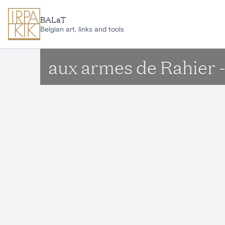
Aller au contenu principal
BALaT
Belgian art, links and tools
aux armes de Rahier