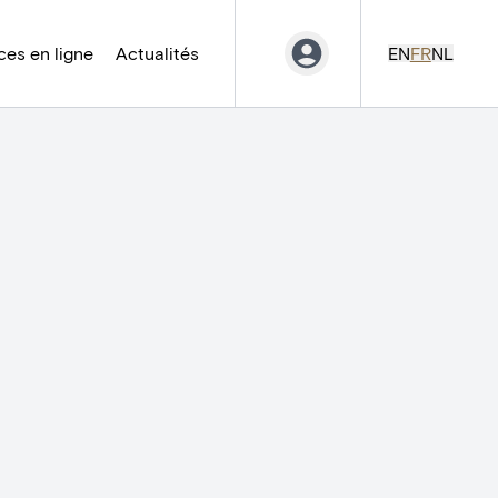
es en ligne
Actualités
EN
FR
NL