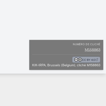
NUMÉRO DE CLICHÉ
M158863
CC BY 4.0
KIK-IRPA, Brussels (Belgium), cliché M158863