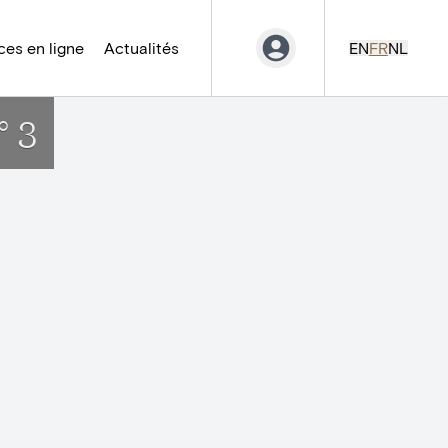
es en ligne
Actualités
EN
FR
NL
° 3