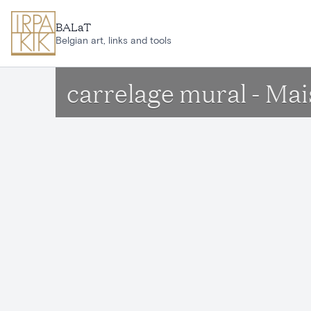
Aller au contenu principal
BALaT
Belgian art, links and tools
carrelage mural - Mai