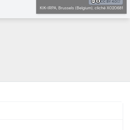
CC BY 4.0
KIK-IRPA, Brussels (Belgium), cliché X020681