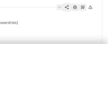
Howardries]
es]
lacement synchronisés.
ages de détail pour commencer.
Comparer dans la visionneuse avancée