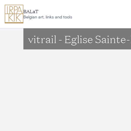
Aller au contenu principal
BALaT
Belgian art, links and tools
vitrail - Eglise Sain