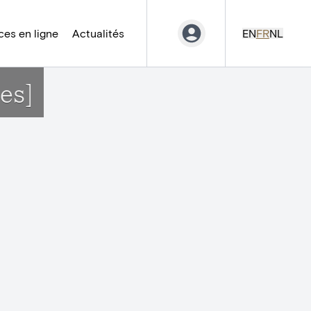
es en ligne
Actualités
EN
FR
NL
es]