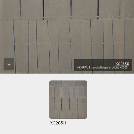
X026511
KIK-IRPA, Brussels (Belgium), cliché X026511
X026511