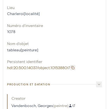
Lieu
Charleroi[localité]
Numéro d'inventaire
1078
Nom d'objet
tableau[peinture]
Persistent identifier
hdl:20.500.14037/object.10153880
PRODUCTION ET DATATION
Creator
Vandenbosch, Georges
(
peintre
)