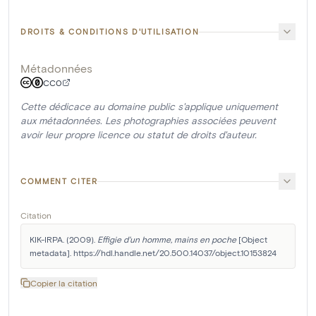
DROITS & CONDITIONS D'UTILISATION
Métadonnées
CC0
Cette dédicace au domaine public s'applique uniquement
aux métadonnées. Les photographies associées peuvent
avoir leur propre licence ou statut de droits d'auteur.
COMMENT CITER
Citation
KIK-IRPA. (2009). 
Effigie d'un homme, mains en poche
 [Object 
metadata]. https://hdl.handle.net/20.500.14037/object.10153824
Copier la citation