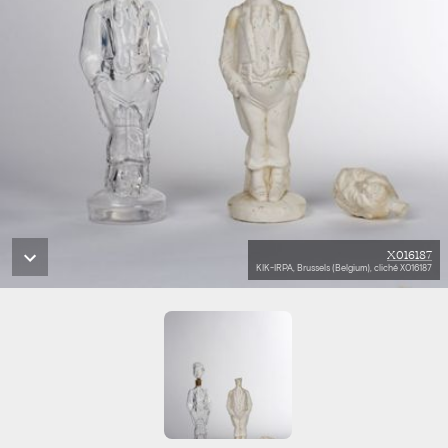
X016187
KIK-IRPA, Brussels (Belgium), cliché X016187