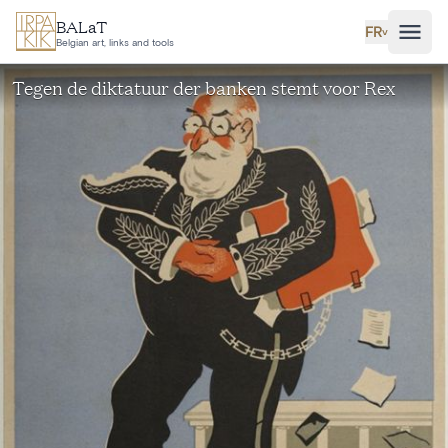
Aller au contenu principal
BALaT
FR
˅
Belgian art, links and tools
Tegen de diktatuur der banken stemt voor Rex