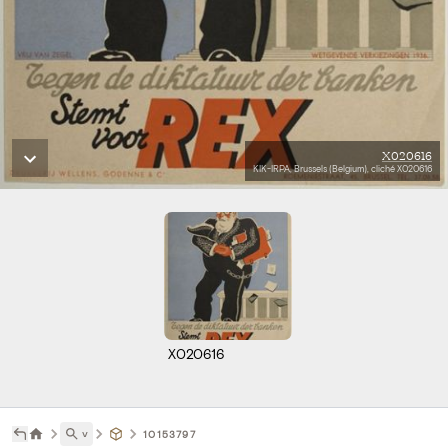
X020616
KIK-IRPA, Brussels (Belgium), cliché X020616
X020616
˅
10153797