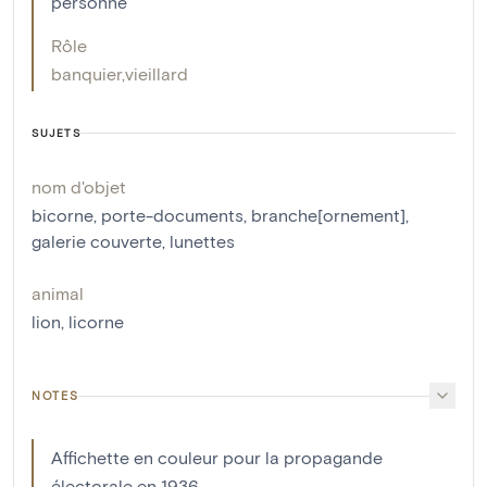
personne
Rôle
banquier
,
vieillard
SUJETS
nom d'objet
bicorne
,
porte-documents
,
branche[ornement]
,
galerie couverte
,
lunettes
animal
lion
,
licorne
NOTES
Affichette en couleur pour la propagande
électorale en 1936