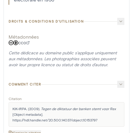
DROITS & CONDITIONS D'UTILISATION
Métadonnées
CC0
Cette dédicace au domaine public s'applique uniquement
aux métadonnées. Les photographies associées peuvent
avoir leur propre licence ou statut de droits d'auteur.
COMMENT CITER
Citation
KIK-IRPA. (2009). 
Tegen de diktatuur der banken stemt voor Rex
[Object metadata]. 
https://hdl.handle.net/20.500.14037/object.10153797
Copier la citation