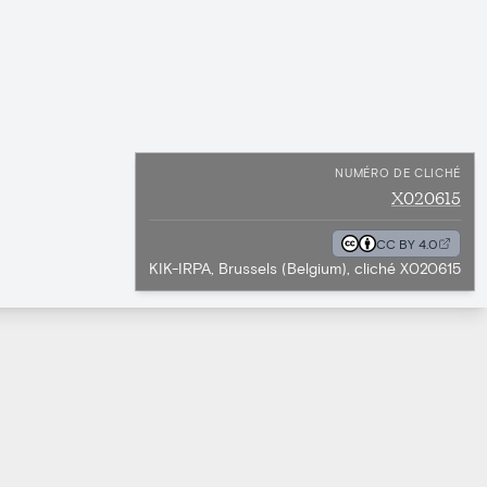
NUMÉRO DE CLICHÉ
X020615
CC BY 4.0
KIK-IRPA, Brussels (Belgium), cliché X020615