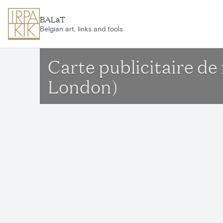
Aller au contenu principal
BALaT
Belgian art, links and tools
Carte publicitaire d
London)