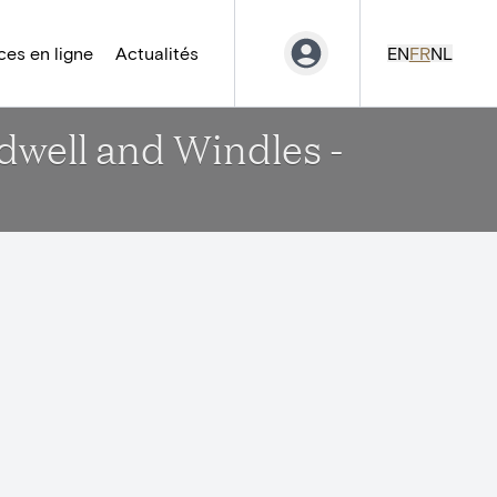
es en ligne
Actualités
EN
FR
NL
dwell and Windles -