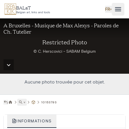
Aller au contenu principal
BALaT
FR
˅
Belgian art, links and tools
A Bruxelles - Musique de Max Alexys - Paroles de
Ch. Tutelier
Restricted Photo
© C. Herscovici - SABAM Belgium
Aucune photo trouvée pour cet objet.
˅
10153793
INFORMATIONS