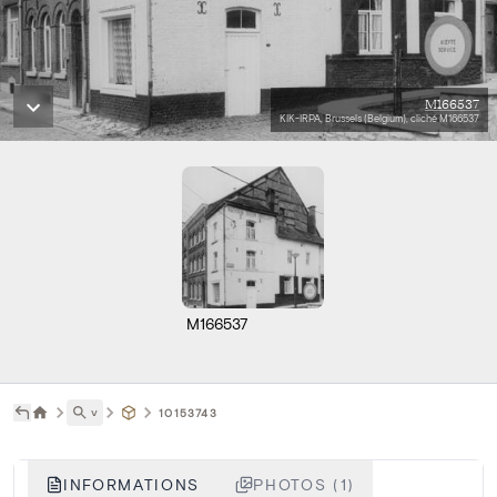
M166537
KIK-IRPA, Brussels (Belgium), cliché M166537
M166537
˅
10153743
INFORMATIONS
PHOTOS (1)