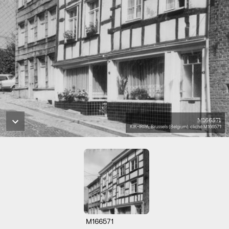
M166571
KIK-IRPA, Brussels (Belgium), cliché M166571
M166571