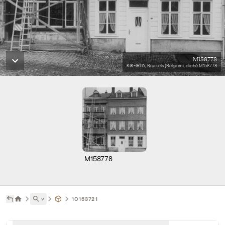
M158778
KIK-IRPA, Brussels (Belgium), cliché M158778
M158778
˅
10153721