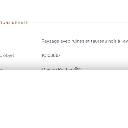
TIONS DE BASE
Paysage avec ruines et taureau noir à l'a
d'objet
10153687
on
Maison Bastien
Neufchâteau[localité]
te, en superposition ou avec un rideau coulissant — avec zoom et dép
Ma sélection » dans le menu.
ment /
Petit salon
:
t vide. Ajoutez des photos depuis les résultats de recherche ou les p
bjet
papier peint