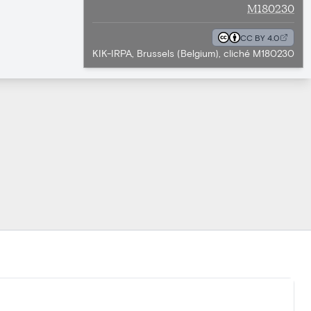
M180230
CC BY 4.0
KIK-IRPA, Brussels (Belgium), cliché M180230