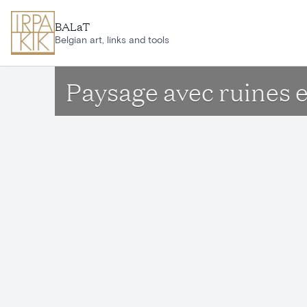
Aller au contenu principal
BALaT
Belgian art, links and tools
Paysage avec ruines e