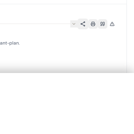
vant-plan.
lacement synchronisés.
ages de détail pour commencer.