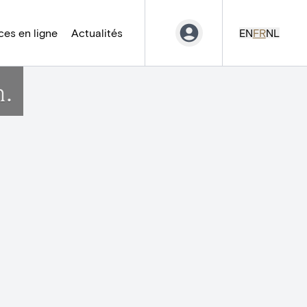
es en ligne
Actualités
EN
FR
NL
n.