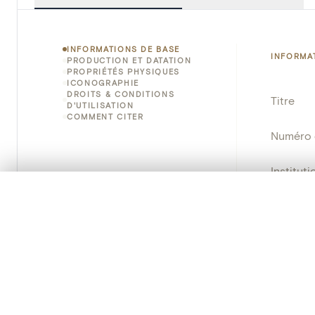
INFORMATIONS DE BASE
INFORMA
PRODUCTION ET DATATION
PROPRIÉTÉS PHYSIQUES
ICONOGRAPHIE
DROITS & CONDITIONS
Titre
D'UTILISATION
COMMENT CITER
Numéro 
Instituti
0/50 photos
SÉLECTION À COMPARER
Lieu
Alignez vos images pour les comparer côte à cô
Vous pouvez rouvrir cette sélection à tout moment via « 
Emplace
Adresse
Votre sélection à comparer es
Nom d'o