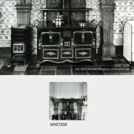
M167336
KIK-IRPA, Brussels (Belgium), cliché M167336
M167336