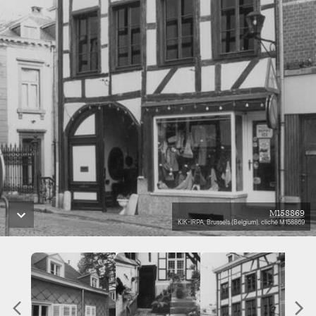
M158869
KIK-IRPA, Brussels (Belgium), cliché M158869