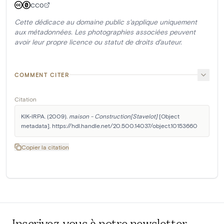
CC0
Cette dédicace au domaine public s'applique uniquement
aux métadonnées. Les photographies associées peuvent
avoir leur propre licence ou statut de droits d'auteur.
COMMENT CITER
Citation
KIK-IRPA. (2009). 
maison - Construction[Stavelot]
 [Object 
metadata]. https://hdl.handle.net/20.500.14037/object.10153660
Copier la citation
Inscrivez-vous à notre newsletter