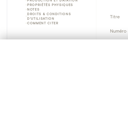
PRODUCTION ET DATATION
PROPRIÉTÉS PHYSIQUES
NOTES
DROITS & CONDITIONS
Titre
D'UTILISATION
COMMENT CITER
Numéro 
Instituti
0/50 photos
SÉLECTION À COMPARER
Alignez vos images pour les comparer côte à cô
Lieu
Vous pouvez rouvrir cette sélection à tout moment via « 
Emplace
Votre sélection à comparer es
Adresse
Nom d'o
Tout effacer
École/St
Persisten