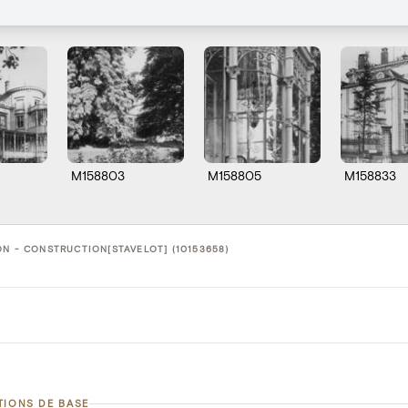
M158803
M158805
M158833
N - CONSTRUCTION[STAVELOT] (10153658)
TIONS DE BASE