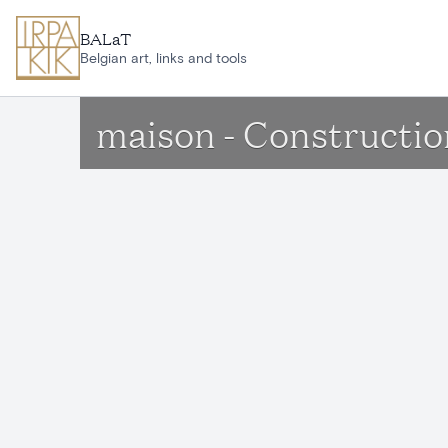
Aller au contenu principal
BALaT
Belgian art, links and tools
maison - Constructio