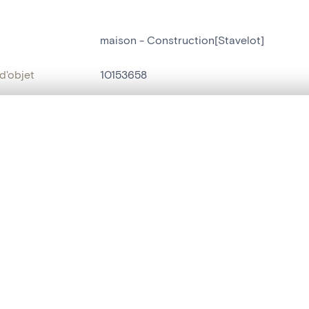
maison - Construction[Stavelot]
d'objet
10153658
on
Construction[Stavelot]
te, en superposition ou avec un rideau coulissant — avec zoom et dép
Stavelot[localité]
Ma sélection » dans le menu.
ment /
rue Henri Massange 1
t vide. Ajoutez des photos depuis les résultats de recherche ou les p
:
bjet
maison
,
véranda[f]
yle
néo-classicisme[f]
t identifier
hdl:20.500.14037/object.10153658