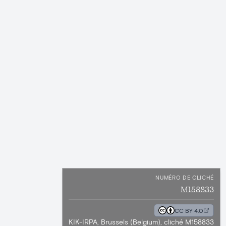
NUMÉRO DE CLICHÉ
M158833
CC BY 4.0
KIK-IRPA, Brussels (Belgium), cliché M158833