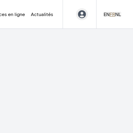
es en ligne
Actualités
EN
FR
NL