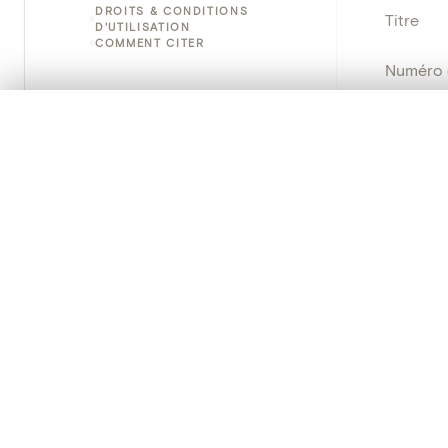
DROITS & CONDITIONS
Titre
D'UTILISATION
COMMENT CITER
Numéro 
Instituti
0/50 photos
SÉLECTION À COMPARER
Alignez vos images pour les comparer côte à cô
Lieu
Vous pouvez rouvrir cette sélection à tout moment via « 
Emplace
Votre sélection à comparer es
Adresse
Nom d'o
Tout effacer
Persisten