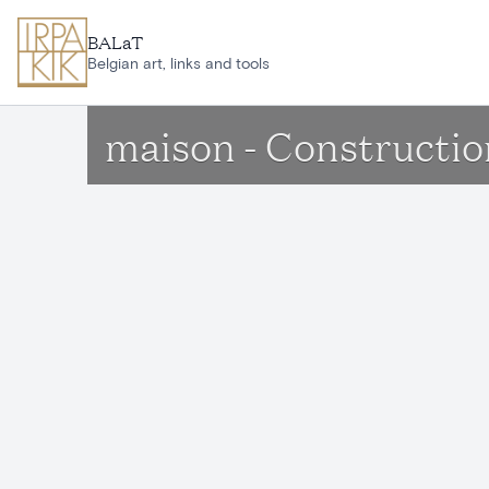
Aller au contenu principal
BALaT
Belgian art, links and tools
maison - Constructio