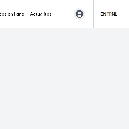
es en ligne
Actualités
EN
FR
NL