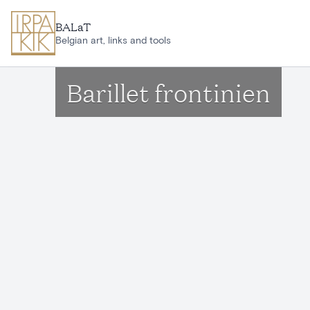
Aller au contenu principal
BALaT
Belgian art, links and tools
Barillet frontinien