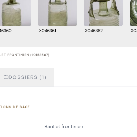
46360
X046361
X046362
X0
LET FRONTINIEN (10153597)
DOSSIERS (1)
TIONS DE BASE
Barillet frontinien