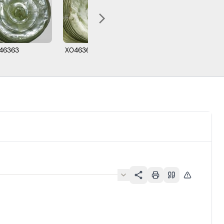
46363
X046364