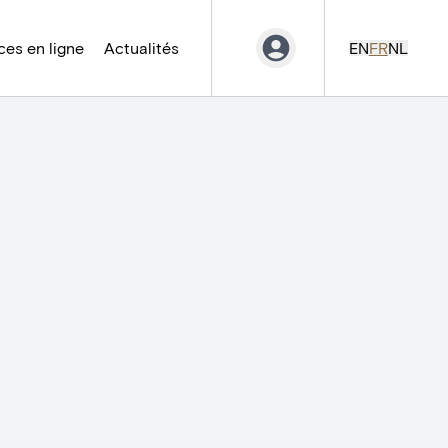
es en ligne
Actualités
EN
FR
NL