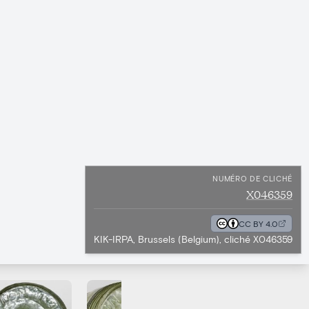
NUMÉRO DE CLICHÉ
X046359
CC BY 4.0
KIK-IRPA, Brussels (Belgium), cliché X046359