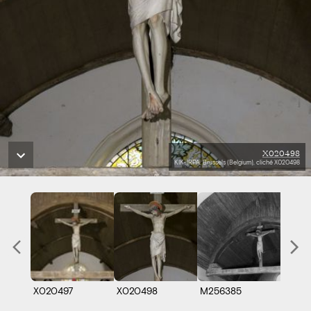
X020498
KIK-IRPA, Brussels (Belgium), cliché X020498
X020497
X020498
M256385