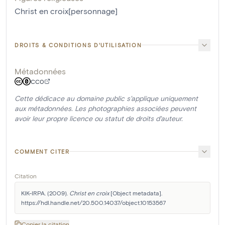
Christ en croix[personnage]
DROITS & CONDITIONS D'UTILISATION
Métadonnées
CC0
Cette dédicace au domaine public s'applique uniquement
aux métadonnées. Les photographies associées peuvent
avoir leur propre licence ou statut de droits d'auteur.
COMMENT CITER
Citation
KIK-IRPA. (2009). 
Christ en croix
 [Object metadata]. 
https://hdl.handle.net/20.500.14037/object.10153567
Copier la citation