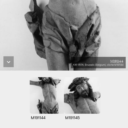
M191144
KIK-IRPA, Brussels (Belgium), cliché M191144
M191144
M191145