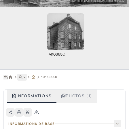
KIK-IRPA, Brussels (Belgium), cliché M166630
M166630
˅
10153558
INFORMATIONS
PHOTOS (1)
INFORMATIONS DE BASE