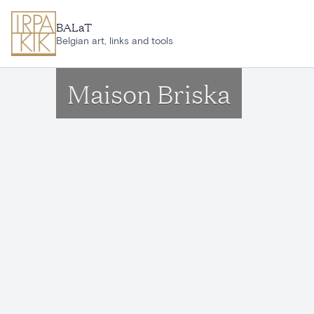
Aller au contenu principal
BALaT
Belgian art, links and tools
Maison Briska