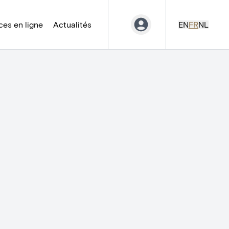
es en ligne
Actualités
EN
FR
NL