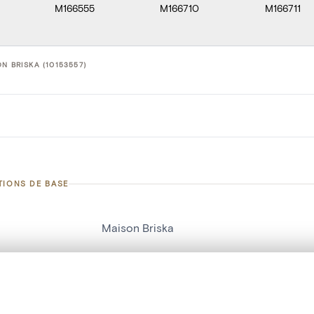
M166555
M166710
M166711
N BRISKA (10153557)
TIONS DE BASE
Maison Briska
d'objet
10153557
on
Construction[Stavelot]
te, en superposition ou avec un rideau coulissant — avec zoom et dép
Ma sélection » dans le menu.