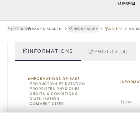
M166554
RETOUR
PAGE D'ACCUEIL
RECHERCHE
˅
OBJETS
MAISO
INFORMATIONS
PHOTOS (4)
INFORMATIONS DE BASE
INFORMA
PRODUCTION ET DATATION
PROPRIÉTÉS PHYSIQUES
DROITS & CONDITIONS
D'UTILISATION
Titre
COMMENT CITER
Numéro 
0/50 photos
SÉLECTION À COMPARER
Instituti
Alignez vos images pour les comparer côte à cô
Vous pouvez rouvrir cette sélection à tout moment via « 