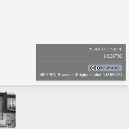
NUMÉRO DE CLICHÉ
M166710
CC BY 4.0
KIK-IRPA, Brussels (Belgium), cliché M166710