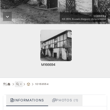
M166694
KIK-IRPA, Brussels (Belgium), cliché M166694
M166694
˅
10153554
INFORMATIONS
PHOTOS (1)