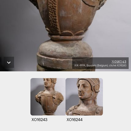
X016243
KIK-IRPA, Brussels (Belgium), cliché X016243
X016243
X016244