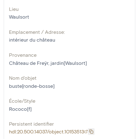
Lieu
Waulsort
Emplacement / Adresse:
intérieur du château
Provenance
Château de Freÿr, jardin[Waulsort]
Nom d'objet
buste[ronde-bosse]
École/Style
Rococo[f]
Persistent identifier
hdl:20.500.14037/object.10153513