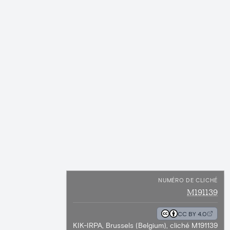
NUMÉRO DE CLICHÉ
M191139
CC BY 4.0
KIK-IRPA, Brussels (Belgium), cliché M191139