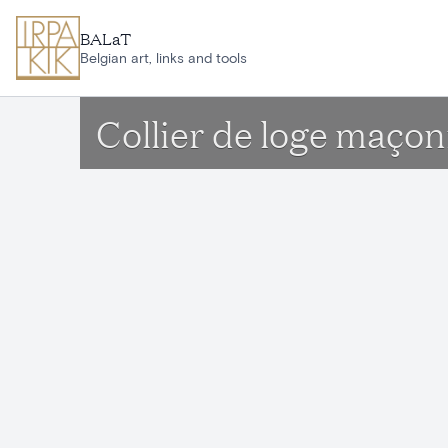
Aller au contenu principal
BALaT
Belgian art, links and tools
Collier de loge maçon