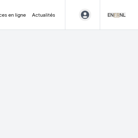
es en ligne
Actualités
EN
FR
NL