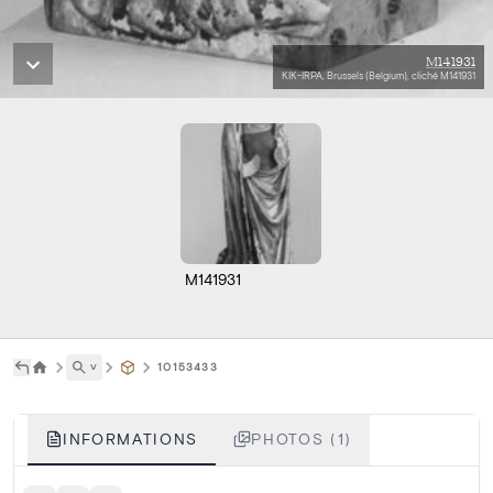
M141931
KIK-IRPA, Brussels (Belgium), cliché M141931
M141931
˅
10153433
INFORMATIONS
PHOTOS (1)