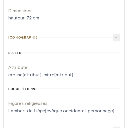
Dimensions
hauteur
:
72
cm
ICONOGRAPHIE
SUJETS
Attribute
crosse[attribut]
,
mitre[attribut]
FOI CHRÉTIENNE
Figures religieuses
Lambert de Liège[évêque occidental-personnage]