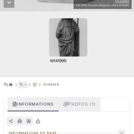
M141995
KIK-IRPA, Brussels (Belgium), cliché M141995
M141995
˅
10153425
INFORMATIONS
PHOTOS (1)
INFORMATIONS DE BASE