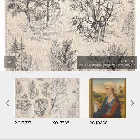
X017737
KIK-IRPA, Brussels (Belgium), cliché X017737
X017737
X017738
Y010368