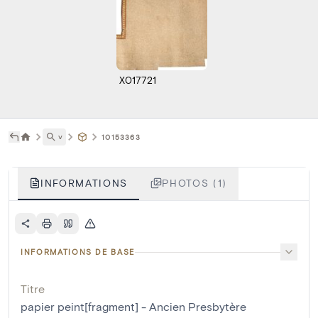
X017721
˅
10153363
INFORMATIONS
PHOTOS (1)
INFORMATIONS DE BASE
Titre
papier peint[fragment] - Ancien Presbytère