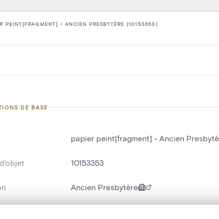
R PEINT[FRAGMENT] - ANCIEN PRESBYTÈRE (10153353)
TIONS DE BASE
papier peint[fragment] - Ancien Presbytè
d'objet
10153353
on
Ancien Presbytère
Bassilly