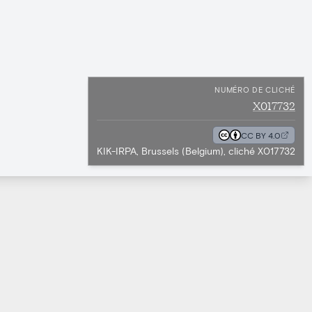
NUMÉRO DE CLICHÉ
X017732
CC BY 4.0
KIK-IRPA, Brussels (Belgium), cliché X017732