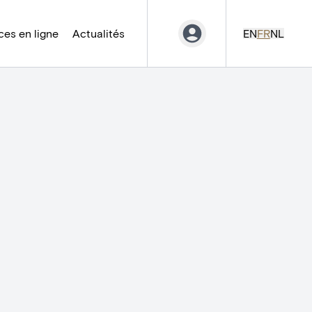
es en ligne
Actualités
EN
FR
NL