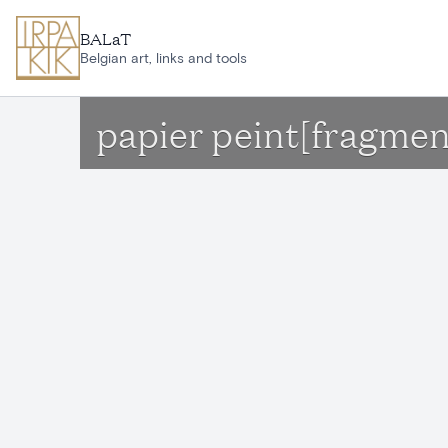
Aller au contenu principal
BALaT
Belgian art, links and tools
papier peint[fragmen