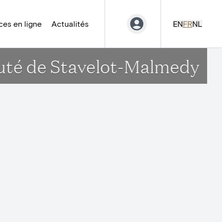
es en ligne
Actualités
EN
FR
NL
auté de Stavelot-Malmedy