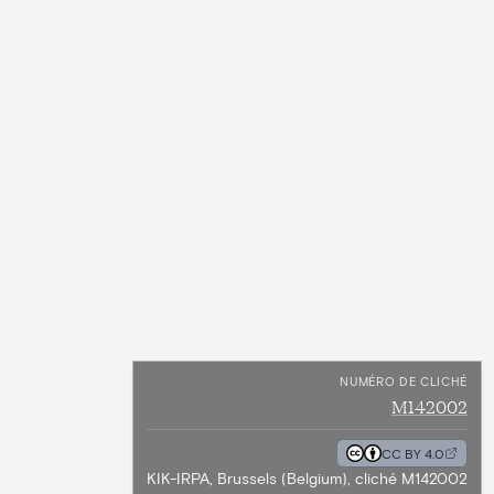
NUMÉRO DE CLICHÉ
M142002
CC BY 4.0
KIK-IRPA, Brussels (Belgium), cliché M142002