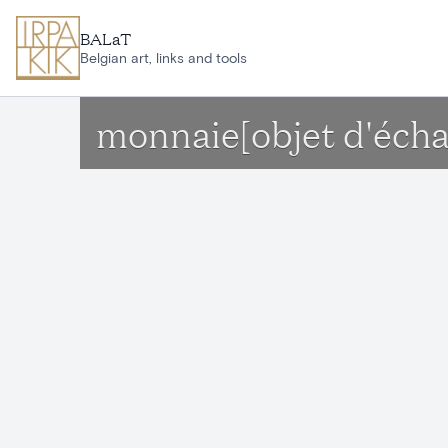
Aller au contenu principal
BALaT
Belgian art, links and tools
monnaie[objet d'écha