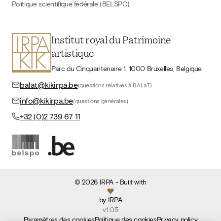
Politique scientifique fédérale (BELSPO)
Institut royal du Patrimoine
artistique
Parc du Cinquantenaire 1, 1000 Bruxelles, Belgique
balat@kikirpa.be
(questions relatives à BALaT)
info@kikirpa.be
(questions générales)
+32 (0)2 739 67 11
©
2026
IRPA
- Built with
by
IRPA
v
1.05
Paramètres des cookies
Politique des cookies
Privacy policy