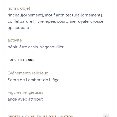
nom d'objet
rinceau[ornement]
,
motif architectural[ornement]
,
coiffe[parure]
,
livre
,
épée
,
couronne royale
,
crosse
épiscopale
activité
bénir
,
être assis
,
s'agenouiller
FOI CHRÉTIENNE
Événements religieux
Sacre de Lambert de Liège
Figures religieuses
ange avec attribut
DROITS & CONDITIONS D'UTILISATION