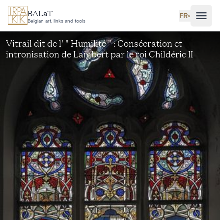
Aller au contenu principal
BALaT
FR
˅
Belgian art, links and tools
Vitrail dit de l' " Humilité " : Consécration et
intronisation de Lambert par le roi Childéric II