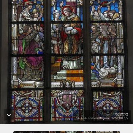
X010172
KIK-IRPA, Brussels (Belgium), cliché X010172