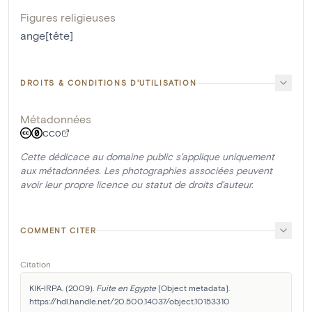
Figures religieuses
ange[tête]
DROITS & CONDITIONS D'UTILISATION
Métadonnées
CC0
Cette dédicace au domaine public s'applique uniquement
aux métadonnées. Les photographies associées peuvent
avoir leur propre licence ou statut de droits d'auteur.
COMMENT CITER
Citation
KIK-IRPA. (2009). 
Fuite en Egypte
 [Object metadata]. 
https://hdl.handle.net/20.500.14037/object.10153310