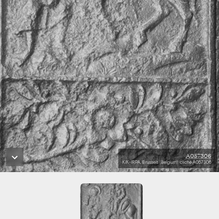
A057306
KIK-IRPA, Brussels (Belgium), cliché A057306