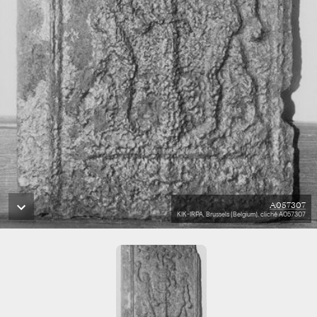
A057307
KIK-IRPA, Brussels (Belgium), cliché A057307