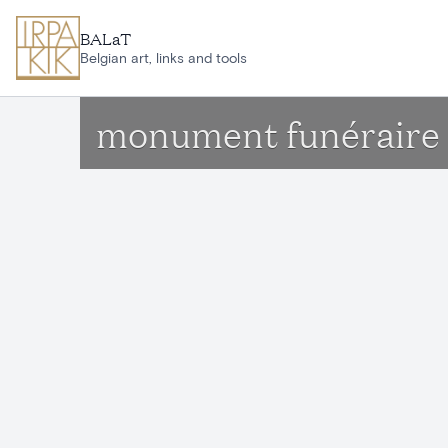
Aller au contenu principal
BALaT
Belgian art, links and tools
monument funéraire -