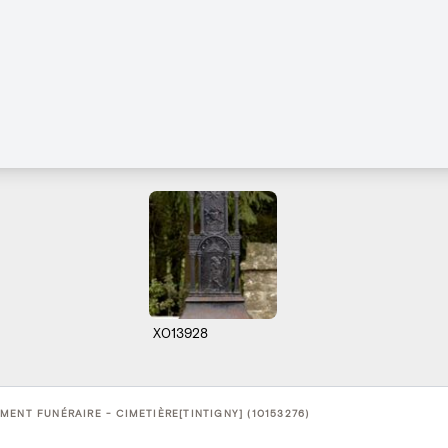
X013928
ENT FUNÉRAIRE - CIMETIÈRE[TINTIGNY] (10153276)