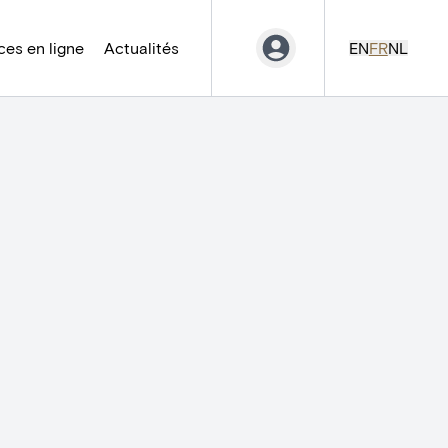
es en ligne
Actualités
EN
FR
NL