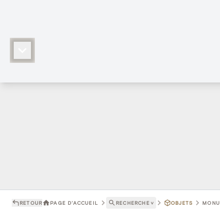
RETOUR
PAGE D'ACCUEIL
RECHERCHE
˅
OBJETS
MONUM