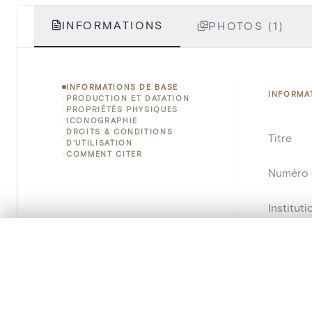
INFORMATIONS
PHOTOS (1)
INFORMATIONS DE BASE
INFORMA
PRODUCTION ET DATATION
PROPRIÉTÉS PHYSIQUES
ICONOGRAPHIE
DROITS & CONDITIONS
Titre
D'UTILISATION
COMMENT CITER
Numéro 
Instituti
0/50 photos
Lieu
SÉLECTION À COMPARER
Alignez vos images pour les comparer côte à cô
Nom d'o
Vous pouvez rouvrir cette sélection à tout moment via « 
Persisten