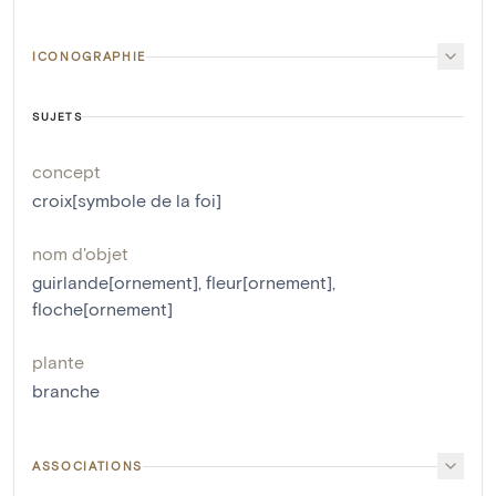
ICONOGRAPHIE
SUJETS
concept
croix[symbole de la foi]
nom d'objet
guirlande[ornement]
,
fleur[ornement]
,
floche[ornement]
plante
branche
ASSOCIATIONS