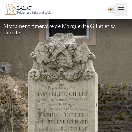
Aller au contenu principal
BALaT
FR
˅
Belgian art, links and tools
Monument funéraire de Marguerite Gillet et sa
famille