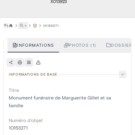
X013923
˅
10153271
INFORMATIONS
PHOTOS (1)
DOSSIERS
INFORMATIONS DE BASE
Titre
Monument funéraire de Marguerite Gillet et sa
famille
Numéro d'objet
10153271