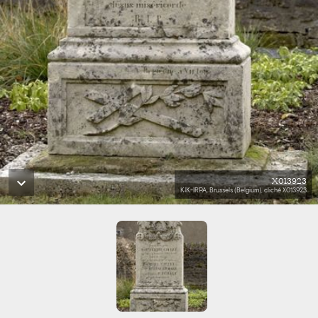
X013923
KIK-IRPA, Brussels (Belgium), cliché X013923