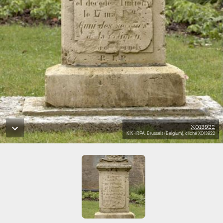
X013922
KIK-IRPA, Brussels (Belgium), cliché X013922