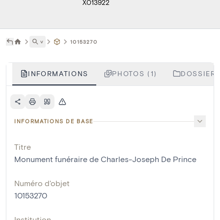
X013922
˅
10153270
INFORMATIONS
PHOTOS (1)
DOSSIERS
INFORMATIONS DE BASE
Titre
Monument funéraire de Charles-Joseph De Prince
Numéro d'objet
10153270
Institution