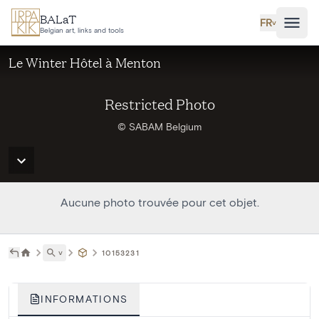
Aller au contenu principal
BALaT
FR
˅
Belgian art, links and tools
Le Winter Hôtel à Menton
Restricted Photo
© SABAM Belgium
Aucune photo trouvée pour cet objet.
˅
10153231
INFORMATIONS