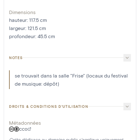
Dimensions
hauteur
:
117.5
cm
largeur
:
121.5
cm
profondeur
:
45.5
cm
NOTES
se trouvait dans la salle "Frise" (locaux du festival
de musique: dépôt)
DROITS & CONDITIONS D'UTILISATION
Métadonnées
CC0
Cette dédicace au domaine public s'applique uniquement