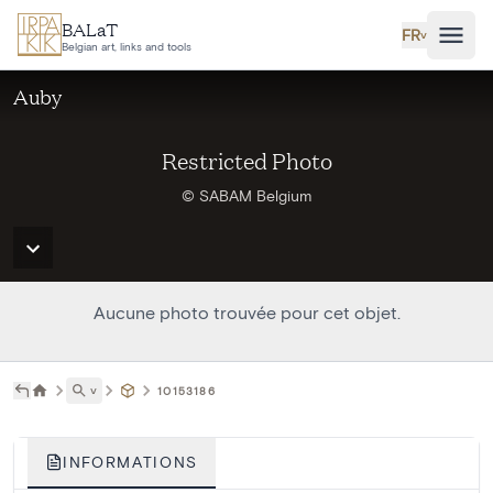
Aller au contenu principal
BALaT
FR
˅
Belgian art, links and tools
Auby
Restricted Photo
© SABAM Belgium
Aucune photo trouvée pour cet objet.
˅
10153186
INFORMATIONS