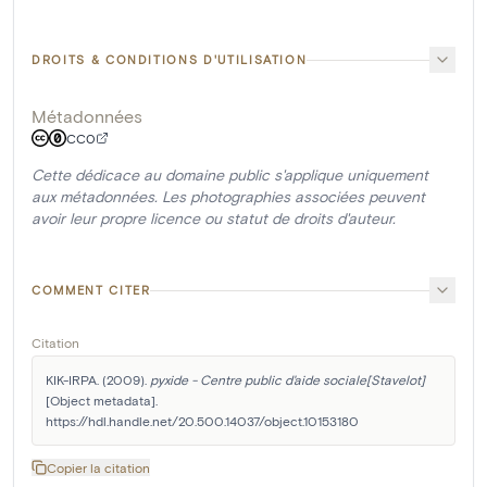
DROITS & CONDITIONS D'UTILISATION
Métadonnées
CC0
Cette dédicace au domaine public s'applique uniquement
aux métadonnées. Les photographies associées peuvent
avoir leur propre licence ou statut de droits d'auteur.
COMMENT CITER
Citation
KIK-IRPA. (2009). 
pyxide - Centre public d'aide sociale[Stavelot]
[Object metadata]. 
https://hdl.handle.net/20.500.14037/object.10153180
Copier la citation