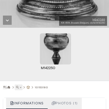
M142250
KIK-IRPA, Brussels (Belgium), cliché M142250
M142250
˅
10153180
INFORMATIONS
PHOTOS (1)