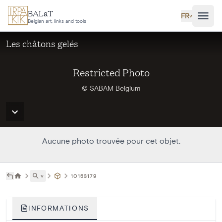
Aller au contenu principal
BALaT
FR
˅
Belgian art, links and tools
Les châtons gelés
Restricted Photo
© SABAM Belgium
Aucune photo trouvée pour cet objet.
˅
10153179
INFORMATIONS