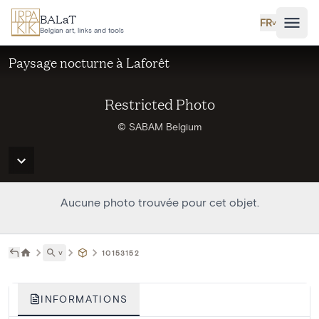
Aller au contenu principal
BALaT
FR
˅
Belgian art, links and tools
Paysage nocturne à Laforêt
Restricted Photo
© SABAM Belgium
Aucune photo trouvée pour cet objet.
˅
10153152
INFORMATIONS