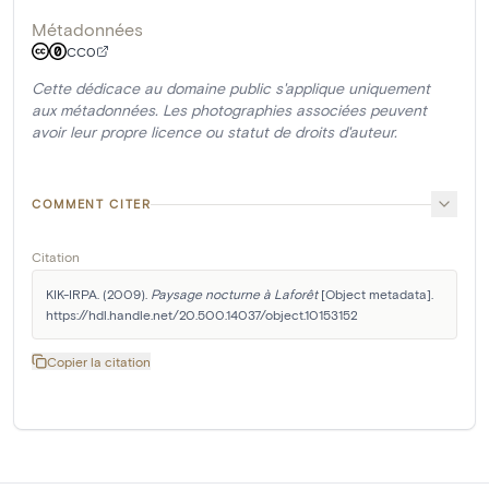
Métadonnées
CC0
Cette dédicace au domaine public s'applique uniquement
aux métadonnées. Les photographies associées peuvent
avoir leur propre licence ou statut de droits d'auteur.
COMMENT CITER
Citation
KIK-IRPA. (2009). 
Paysage nocturne à Laforêt
 [Object metadata]. 
https://hdl.handle.net/20.500.14037/object.10153152
Copier la citation