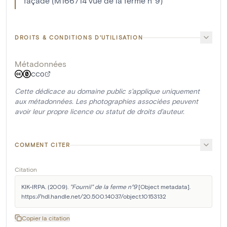
façade (M166714 vue de la ferme n°9)
DROITS & CONDITIONS D'UTILISATION
Métadonnées
CC0
Cette dédicace au domaine public s'applique uniquement
aux métadonnées. Les photographies associées peuvent
avoir leur propre licence ou statut de droits d'auteur.
COMMENT CITER
Citation
KIK-IRPA. (2009). 
"Fournil" de la ferme n°9
 [Object metadata]. 
https://hdl.handle.net/20.500.14037/object.10153132
Copier la citation