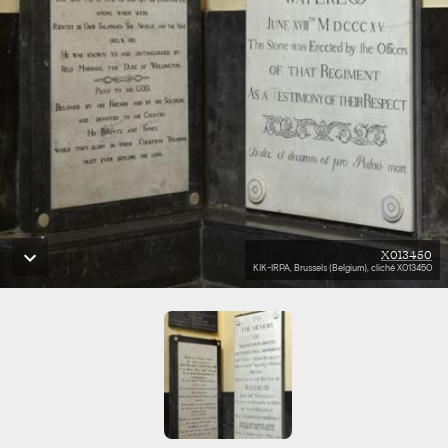
X013450
KIK-IRPA, Brussels (Belgium), cliché X013450